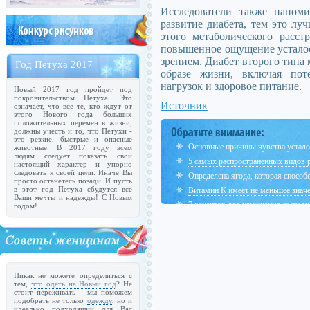
Исследователи также напоми
развитие диабета, тем это лу
этого метаболического расст
повышенное ощущение усталос
зрением. Диабет второго тип
Год Петуха 2017
образе жизни, включая пот
нагрузок и здоровое питание.
Новый 2017 год пройдет под
покровительством Петуха. Это
Источник
означает, что все те, кто ждут от
этого Нового года больших
положительных перемен в жизни,
должны учесть и то, что Петухи -
это резкие, быстрые и опасные
Основные причины чувства устало
животные. В 2017 году всем
людям следует показать свой
5 самых распространенных видов 
настоящий характер и упорно
следовать к своей цели. Иначе Вы
Определена ягода, которая спосо
просто останетесь позади. И пусть
в этот год Петуха сбудутся все
Витамин К имеет не меньшее значе
Ваши мечты и надежды! С Новым
7 рецептов для улучшения состоян
годом!
Никак не можете определиться с
тем,
что одеть на Новый год
? Не
стоит переживать - мы поможем
подобрать не только
одежду
, но и
идеально подходящий для Вас