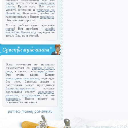
наряд
, в том числе и
новогоднее
платье
. Кроме того, Вам стоит
уделить внимание и
прическе на
Новый год
. Желательно, чтобы она
гармонировала с Вашим
макияжем
.
Это довольно просто.
Хотите действительно красивые
ногти
? Нет проблем -
дизайн
ногтей на Новый год
порадует не
только Вас, но и гостей.
Всем мужчинам не помешает
ознакомиться со
стилем Нового
года
, а также с его
атрибутами
.
Это очень важно. Купите
новогоднее шампанское
, ведь куда
без него. Занятым людям и
работникам могут пригодиться
бизнес-поздравления
, которые
адресованы своему
начальнику
,
клиентам
,
сотрудникам
или же
директору
. Важно никого не
оставить без внимания.
Все права защищены © 2012-