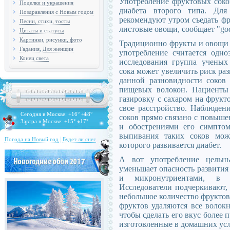
Употребление фруктовых соко
Поделки и украшения
диабета второго типа. Для
Поздравления с Новым годом
рекомендуют утром съедать фр
Песни, стихи, тосты
листовые овощи, сообщает "go
Цитаты и статусы
Картинки, рисунки, фото
Традиционно фрукты и овощи о
,
Гадания
Для женщин
употребление считается одно
Конец света
исследования группа ученых
сока может увеличить риск раз
данной разновидности соков 
пищевых волокон. Пациенты
газировку с сахаром на фрукто
свое расстройство. Наблюден
Сегодня в Москве: +16° +18°
соков прямо связано с повыше
Завтра в Москве: +15° +17°
и обострениями его симптом
выпивания таких соков мо
|
Погода на Новый год
Будет ли снег
которого развивается диабет.
А вот употребление цельн
уменьшает опасность развити
и микронутриентами, в н
Исследователи подчеркивают,
небольшое количество фруктов
фруктов удаляются все волокн
чтобы сделать его вкус более
изготовленные в домашних усло