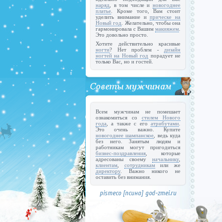
наряд
, в том числе и
новогоднее
платье
. Кроме того, Вам стоит
уделить внимание и
прическе на
Новый год
. Желательно, чтобы она
гармонировала с Вашим
макияжем
.
Это довольно просто.
Хотите действительно красивые
ногти
? Нет проблем -
дизайн
ногтей на Новый год
порадует не
только Вас, но и гостей.
Всем мужчинам не помешает
ознакомиться со
стилем Нового
года
, а также с его
атрибутами
.
Это очень важно. Купите
новогоднее шампанское
, ведь куда
без него. Занятым людям и
работникам могут пригодиться
бизнес-поздравления
, которые
адресованы своему
начальнику
,
клиентам
,
сотрудникам
или же
директору
. Важно никого не
оставить без внимания.