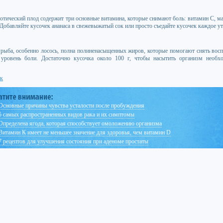
зотический плод содержит три основные витамина, которые снимают боль: витамин С, ма
 Добавляйте кусочек ананаса в свежевыжатый сок или просто съедайте кусочек каждое ут
рыба, особенно лосось, полна полиненасыщенных жиров, которые помогают снять восп
 уровень боли. Достаточно кусочка около 100 г, чтобы насытить организм необ
к
Основные причины чувства усталости после пробуждения
5 самых распространенных видов рака и их симптомы
Определена ягода, которая способствует омоложению организма
Витамин К имеет не меньшее значение для здоровья, чем витамин D
7 рецептов для улучшения состояния при аденоме простаты