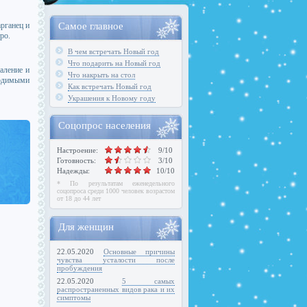
рганец и
Самое главное
ро.
В чем встречать Новый год
Что подарить на Новый год
аление и
Что накрыть на стол
ходимыми
Как встречать Новый год
Украшения к Новому году
Соцопрос населения
Настроение:
9/10
Готовность:
3/10
Надежды:
10/10
* По результатам еженедельного
соцопроса среди 1000 человек возрастом
от 18 до 44 лет
Для женщин
22.05.2020
Основные причины
чувства усталости после
пробуждения
22.05.2020
5 самых
распространенных видов рака и их
симптомы