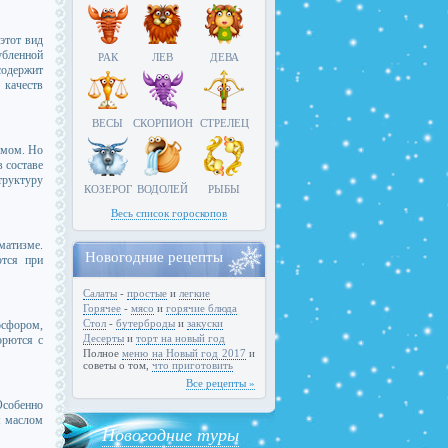
этот вид
убленной
РАК
ЛЕВ
ДЕВА
содержит
 качеств
ВЕСЫ
СКОРПИОН
СТРЕЛЕЦ
измом. Но
 составе
труктуру
КОЗЕРОГ
ВОДОЛЕЙ
РЫБЫ
Весь список гороскопов
матизме.
Новогодние рецепты
ются при
Салаты
-
простые
и
легкие
Горячее
-
мясо
и
горячие блюда
Стол
-
бутерброды
и
закуски
осфором,
Десерты
и
торт на новый год
орются с
Полное
меню на Новый год 2017
и
советы о том,
что приготовить
Все рецепты »
Особенно
м маслом
Новогодние туры