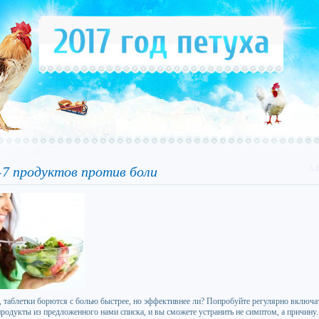
7 продуктов против боли
3.
, таблетки борются с болью быстрее, но эффективнее ли? Попробуйте регулярно включат
продукты из предложенного нами списка, и вы сможете устранить не симптом, а причину.