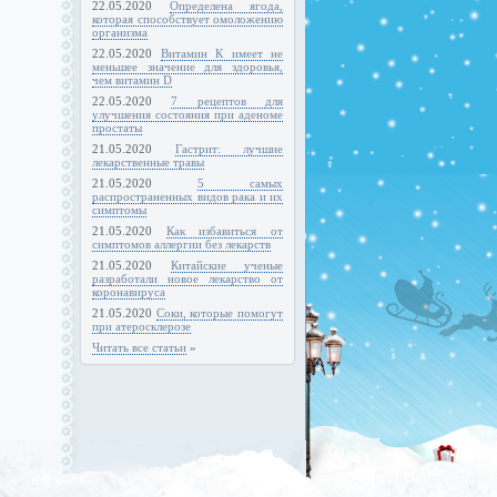
22.05.2020
Определена ягода,
которая способствует омоложению
организма
22.05.2020
Витамин К имеет не
меньшее значение для здоровья,
чем витамин D
22.05.2020
7 рецептов для
улучшения состояния при аденоме
простаты
21.05.2020
Гастрит: лучшие
лекарственные травы
21.05.2020
5 самых
распространенных видов рака и их
симптомы
21.05.2020
Как избавиться от
симптомов аллергии без лекарств
21.05.2020
Китайские ученые
разработали новое лекарство от
коронавируса
21.05.2020
Соки, которые помогут
при атеросклерозе
Читать все статьи
»