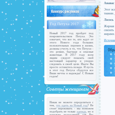
Ананас
Этот эк
тиамин.
Лосось
Год Петуха 2017
Жирная 
снизить
Новый 2017 год пройдет под
жирами.
покровительством Петуха. Это
означает, что все те, кто ждут от
Источни
этого Нового года больших
положительных перемен в жизни,
должны учесть и то, что Петухи -
это резкие, быстрые и опасные
животные. В 2017 году всем
людям следует показать свой
настоящий характер и упорно
следовать к своей цели. Иначе Вы
просто останетесь позади. И пусть
в этот год Петуха сбудутся все
Ваши мечты и надежды! С Новым
годом!
Никак не можете определиться с
тем,
что одеть на Новый год
? Не
стоит переживать - мы поможем
подобрать не только
одежду
, но и
идеально подходящий для Вас