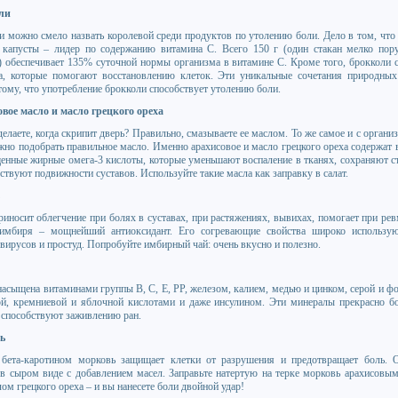
ли
и можно смело назвать королевой среди продуктов по утолению боли. Дело в том, что 
 капусты – лидер по содержанию витамина С. Всего 150 г (один стакан мелко пор
) обеспечивает 135% суточной нормы организма в витамине С. Кроме того, брокколи 
а, которые помогают восстановлению клеток. Эти уникальные сочетания природных
тому, что употребление брокколи способствует утолению боли.
вое масло и масло грецкого ореха
елаете, когда скрипит дверь? Правильно, смазываете ее маслом. То же самое и с орган
ажно подобрать правильное масло. Именно арахисовое и масло грецкого ореха содержат в
енные жирные омега-3 кислоты, которые уменьшают воспаление в тканях, сохраняют с
ствуют подвижности суставов. Используйте такие масла как заправку в салат.
риносит облегчение при болях в суставах, при растяжениях, вывихах, помогает при рев
имбиря – мощнейший антиоксидант. Его согревающие свойства широко использу
 вирусов и простуд. Попробуйте имбирный чай: очень вкусно и полезно.
насыщена витаминами группы В, С, Е, РР, железом, калием, медью и цинком, серой и ф
й, кремниевой и яблочной кислотами и даже инсулином. Эти минералы прекрасно б
 способствуют заживлению ран.
ь
 бета-каротином морковь защищает клетки от разрушения и предотвращает боль. 
 в сыром виде с добавлением масел. Заправьте натертую на терке морковь арахисовы
ом грецкого ореха – и вы нанесете боли двойной удар!