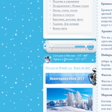
Поделки и украшения
Брокко
Поздравления с Новым годом
Броккол
Песни, стихи, тосты
цветной
Цитаты и статусы
капусты
Картинки, рисунки, фото
веществ
,
Гадания
Для женщин
ведут к 
Конец света
Арахисо
Что вы д
здесь в
ненасыщ
и способ
Имбирь
Сегодня в Москве: +16° +18°
Завтра в Москве: +15° +17°
мбирь п
Корень 
|
Погода на Новый год
Будет ли снег
лечении
Фасоль
Фасоль 
лимонно
болью и
Морков
Богатая
полезна
или масл