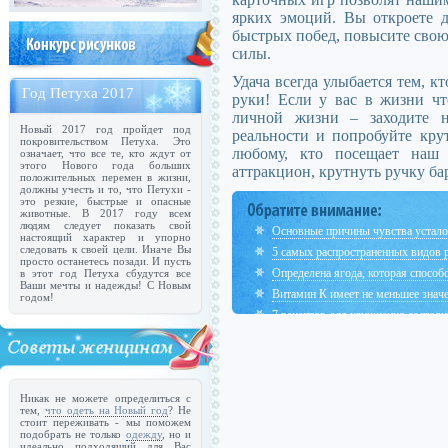
ярких эмоций. Вы откроете д
быстрых побед, повысите свою 
силы.
Удача всегда улыбается тем, к
Год Петуха 2017
руки! Если у вас в жизни чт
личной жизни – заходите н
Новый 2017 год пройдет под
реальности и попробуйте кру
покровительством Петуха. Это
любому, кто посещает наш 
означает, что все те, кто ждут от
этого Нового года больших
аттракцион, крутнуть ручку бар
положительных перемен в жизни,
должны учесть и то, что Петухи -
это резкие, быстрые и опасные
животные. В 2017 году всем
людям следует показать свой
Основные причины чувства устало
настоящий характер и упорно
следовать к своей цели. Иначе Вы
5 самых распространенных видов 
просто останетесь позади. И пусть
Определена ягода, которая спосо
в этот год Петуха сбудутся все
Ваши мечты и надежды! С Новым
Витамин К имеет не меньшее значе
годом!
7 рецептов для улучшения состоян
Никак не можете определиться с
тем,
что одеть на Новый год
? Не
стоит переживать - мы поможем
подобрать не только
одежду
, но и
идеально подходящий для Вас