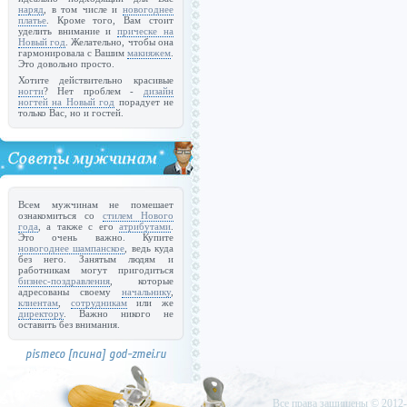
наряд
, в том числе и
новогоднее
платье
. Кроме того, Вам стоит
уделить внимание и
прическе на
Новый год
. Желательно, чтобы она
гармонировала с Вашим
макияжем
.
Это довольно просто.
Хотите действительно красивые
ногти
? Нет проблем -
дизайн
ногтей на Новый год
порадует не
только Вас, но и гостей.
Всем мужчинам не помешает
ознакомиться со
стилем Нового
года
, а также с его
атрибутами
.
Это очень важно. Купите
новогоднее шампанское
, ведь куда
без него. Занятым людям и
работникам могут пригодиться
бизнес-поздравления
, которые
адресованы своему
начальнику
,
клиентам
,
сотрудникам
или же
директору
. Важно никого не
оставить без внимания.
Все права защищены © 2012-