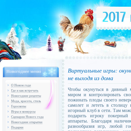
Виртуальные игры: окуни
Новогоднее меню
не выходя из дома
О Новом годе
Чтобы окунуться в дивный м
Где и как встречать
миром и контролировать сво
Новогодние рецепты
пожинать плоды своего невер
Мода, красота, стиль
самолет и лететь в столицу
Гороскопы
игорный клуб в сети.
Там можн
Игры и конкурсы
подарить игроку покерный 
Сценарии Нового года
аппараты. Благодаря налич
Новогодние открытки
разнообразия игр, любой г
Подарки